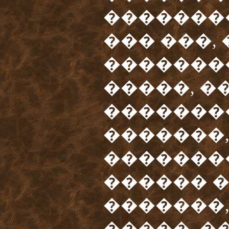
�������
��� ���, 
�������
�����, �
�������
�������,
�������
������ 
�������,
�����, �