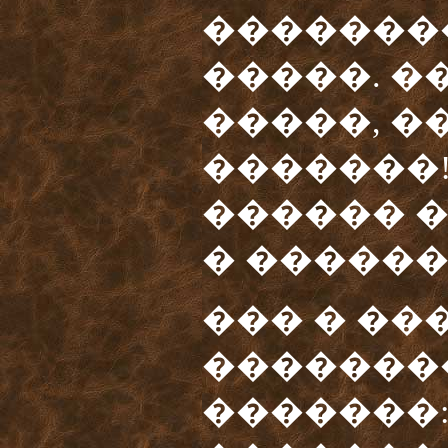
�������
�����. �
�����, �
�������!
������ 
� ������
��� � ��
�������
�������: