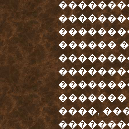
�������
�������
�������
������ �
�������
��������
�������
�������
����, ��
�������