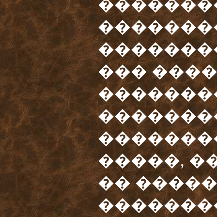
�������
�������
�������
��� ����
�������
�������
�������
�����, �
�� ����
�������