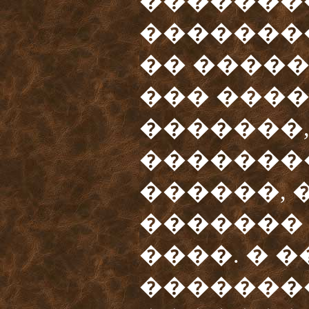
�������
��������
�� ����
��� ����
�������
�������
������, 
�������
����. � 
�������