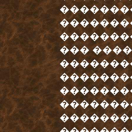
�������
�������
��������
��� ����
�������
��������
�������
��������
�������
��������