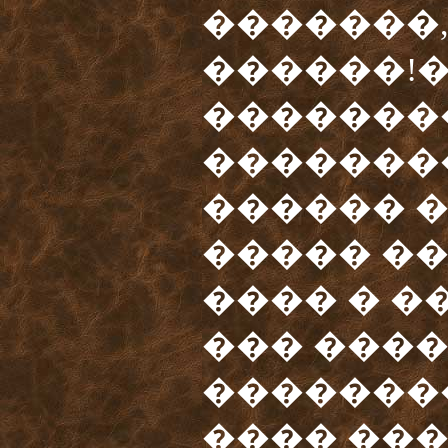
�������,
������!�
��������
�������
������ 
����� ��
���� � �
��� ���
��������
���� ���