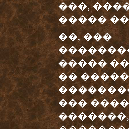
���, ���
����� ��
��, ���
�������
����� ��
�� ����
��������
��� ����
�������,