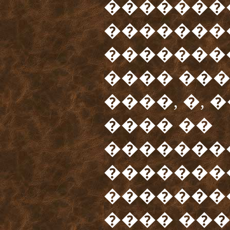
�������
�������
�������
���� ��
����, �,
���� ��
�������
�������
��������
���� ���