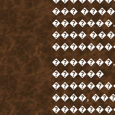
��� ����
�������,
���� ��
�������
�������,
������
�������
����, ��
�������