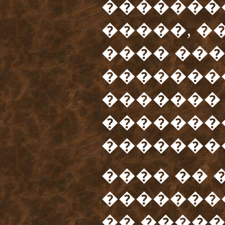
�������
�����, �
���� ��
�������
�������
�������
��������
���� �� 
�������
�� ����