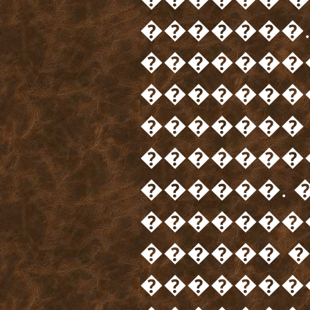
�������.
�������
�������
�������
�������
������. 
�������
������ �
�������