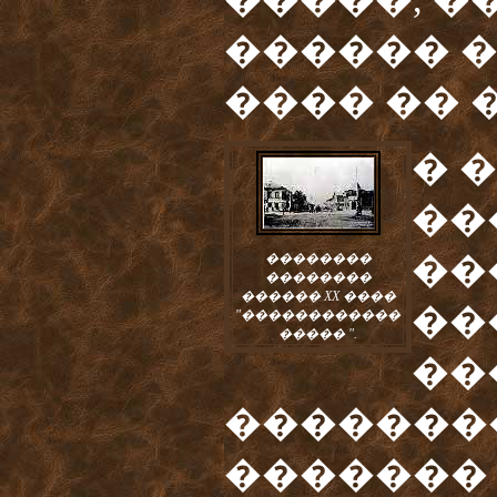
������ �
���� �� 
� 
��
��
��������
��������
������ XX ����
��
"������������
����� ".
��
�������
�������