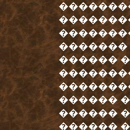
�������
�������
�������
�������
������ 
��������
��������
������ 
������ �
������ 