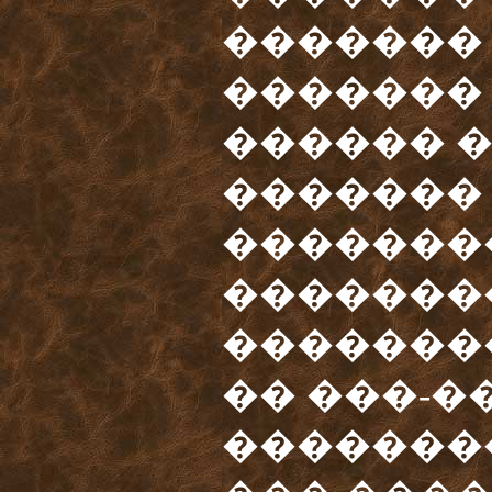
�������
������� 
������ �
�������
�������
�������
�������
�� ���-�
�������