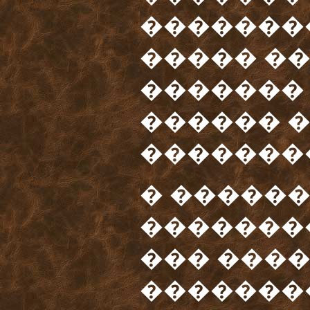
�������
����� �
������� 
������ �
�������
� �����
�������
��� ����
�������