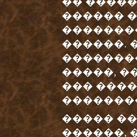
�� �����,
������ 
�������
������. 
�������
�����, �
��� ����
�������
����� ��
������, 