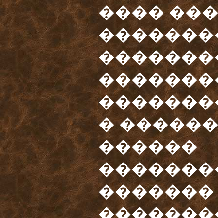
���� ���
�������
�������
�������
�������
� ������
������
�������
������� 
�������