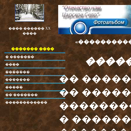
���� ������ XX
����
«�����������
������� ����
� �������
����
����
�������
�� ����
�������
�����
�� �����
�� �������
������������
�������
� �����