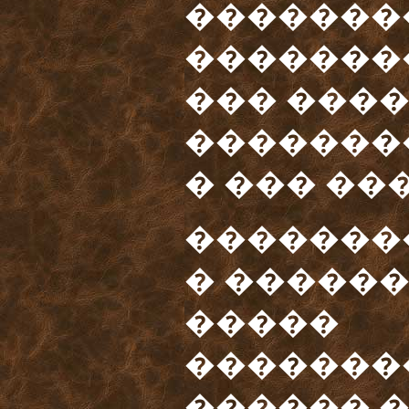
��������
�������
��� ���
��������
� ��� ���
�������
� �����
�����
�������
������ 