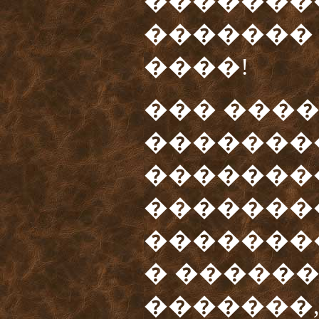
��������
�������
����!
��� ���
�������
�������
��������
�������
� ������
�������, 