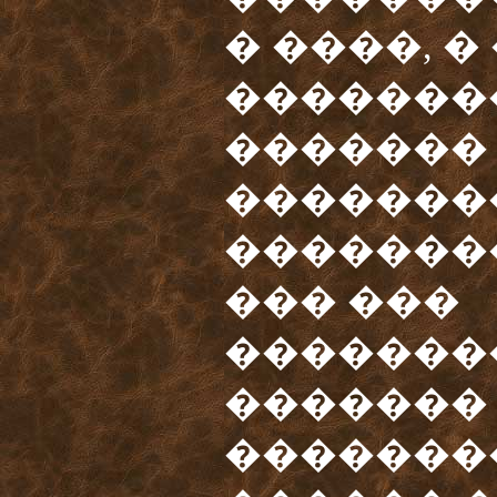
� ����, �
�������
�������
�������
�������
��� ���
�������
������� 
�������