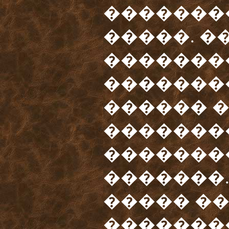
��������
�����. 
�������
�������
������ 
�������
��������
�������.
����� �
�������