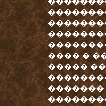
�������
�������
�������
�������
�������
���� � �
����� ��
�������
�������
��������