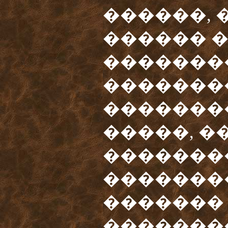
������, 
������ 
��������
�������
�������
�����, �
�������
�������
�������
�������