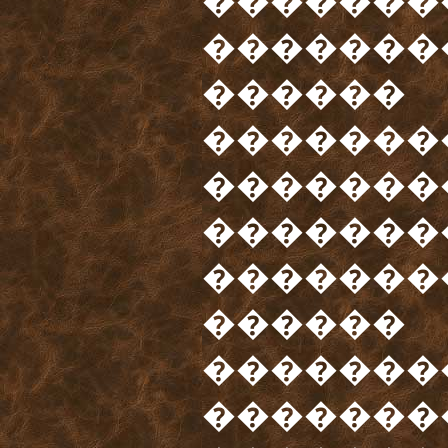
�������
�������
������
�������
�������
�������
�������
������
�������
�������