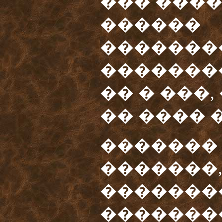
��� ����
������
�������
��������
�� � ���,
�� ���� 
�������
�������
�������
�������