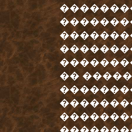
�������
��������
�������
�������
�������
�� ����
�������
�������
�������
��������