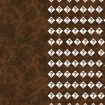
�������
�������
������� 
�� �����
������ 
�������.
�������
�������,
���� ���