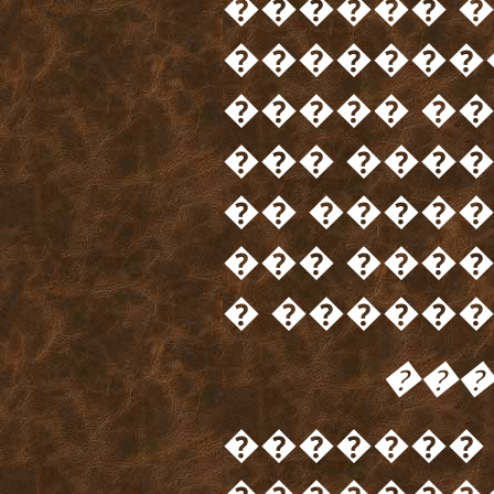
������ 
�������
����� ��
��� ���
�� ����
��� ���
� ������
���
�������