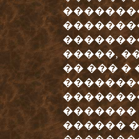
�������
��������
�������
�����, �
�� ��� �
�������
�������
�������
������ 