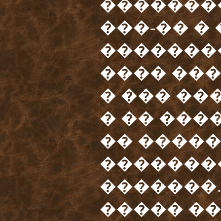
�������
���-�� �
��������
���� ��
� ��� ��
� �� ���
�� ����
�������
�������.
����� ��