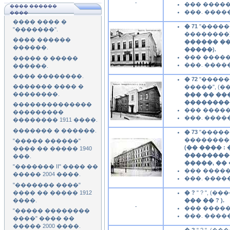
-
��� ������
���� ������
���. �����
����
���� ���� �
� 71
"�����
"�������".
��������), 
���� ������
������ ��
������.
�����).
��� ������
����� � �����
���. �����
������.
���� ��������.
� 72
"�����
������� ���� �
�����", (�
��������.
��� �� ��
���������
��������������
��� ������
���������
���. �����
�������� 1911 ����.
������� � ������.
� 73
"�����
����������
"����� ������"
(�� ���� :
���� �� ����� 1940
���������
���.
�����, ��
"������� II" ���� ��
��� ������
����� 2004 ����.
���. �����
"������� ����"
���� �� ����� 1912
� ?
" ? ", (
����.
��� �� ? ).
-
��� ������
"����� ��������
���. �����
����" ���� ��
����� 2000 ����.