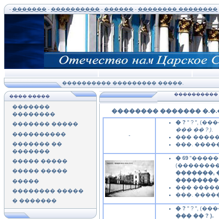
-
�������
-
����������
-
������
-
�������� ��������
���������� ��������� �����.
���������� 
���� �����
�������
�������� ������� �.�.�. 
��������
� ?
" ? ", (
������� �����
��� �� ? ).
����������
-
��� ������
������� ��
���. �����
�������
� 69
"�����
����� �����
(�������� 
����� �����
�������, 
��������
�����
��� ������
�������� �����
���. �����
� �������
� ?
" ? ", (
��� �� ? ).