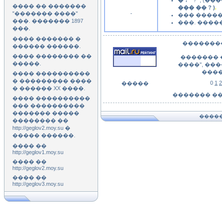
� ?
" ? ", (
���� �� �������
��� �� ? )
.
-
"������� ����"
��� ������
���. ������� 1897
���. �����
���.
���� ������� �
��������
������ ������.
���� �������� ��
������� 
�����.
����", ��
����
���� ����������
� ��������� ����
0
1
2
�����
� ������ XX ����.
������� �
���� ����������
��� ����������
������� �����
�����
�������� ��
http://geglov2.moy.su �
����� ������.
���� ��
http://geglov1.moy.su
���� ��
http://geglov2.moy.su
���� ��
http://geglov3.moy.su