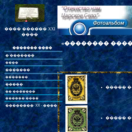
���� ������ XXI
����
«�������� �����
������� ����
� �������
����
�������
�������
�����
����� ��
�� �������
������ ����
�������� XX - ����
����� ��