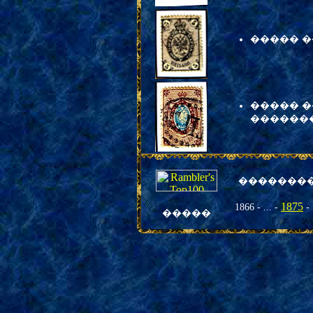
����� ��
����� ��
�������
�
������
1875
1866 - ... -
- 
�����