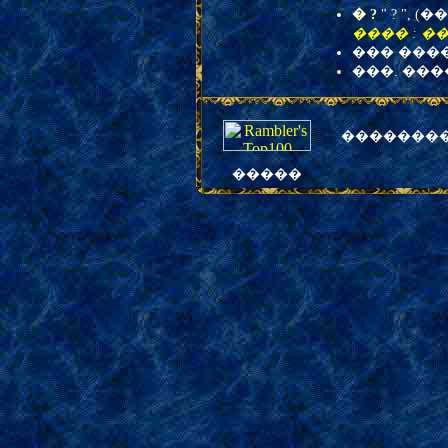
� ?
" ? ", 
���� : ���
��� �����
���. ���
�
������
�����