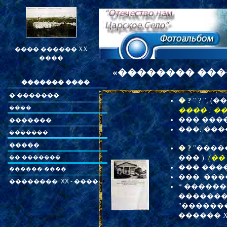
���� ������ XX
����
«�������� ����
������� ����
� �������
� ?
" ? ", 
����
���� : ���
��� �����
�������
���. ���
�������
�����
� ?
"�����
�� �������
��� ).
(��
��� �����
������ ����
���. ���
�������� XX - ����
* �����
�������
"�������
������ X