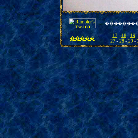
�
������
17
18
19
... -
-
-
�����
27
28
29
-
-
-