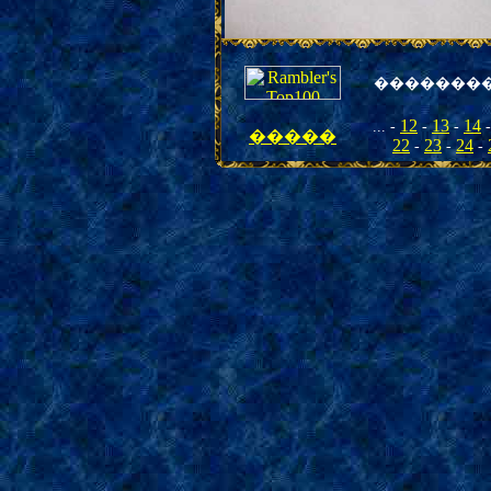
�
������
12
13
14
... -
-
-
�����
22
23
24
-
-
-