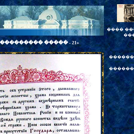
���� ��
��
 ��������� �����
- 21»
�����
������ 20