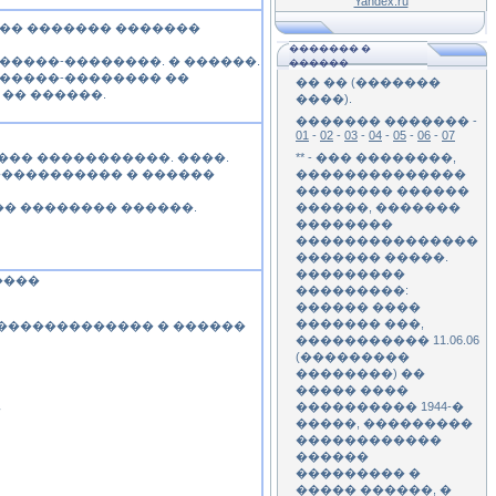
Yandex.ru
���� ������� �������
������� �
�����-��������. � ������.
������
�����-�������� ��
�� ��
(�������
 �� ������.
����).
������� ������� -
01
-
02
-
03
-
04
-
05
-
06
-
07
** - ��� ��������,
�� ��� �����������. ����.
��������������
������������ � ������
�������� ������
������, �������
���� �������� ������.
��������
���������������
������� �����.
���������
����
���������:
������ ����
������� ���,
���������������� � ������
����������� 11.06.06
(���������
��������) ��
����� ����
���������� 1944-�
�
�����, ���������
������������
������
��������� �
����� ������, �