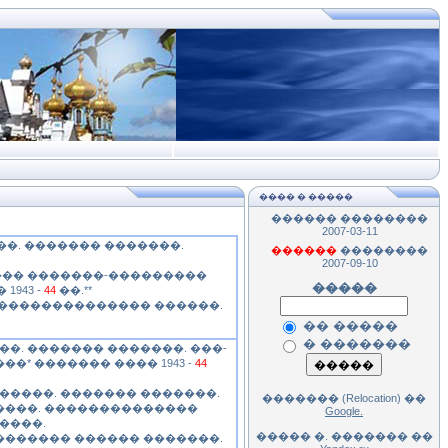
���� � �����
������
��������
2007-03-11
�. ������� �������.
������
��������
2007-09-10
��� �������-���������
�����
943 -
44
��.**
��������������� ������.
�� �����
� �������
�. ������� �������. ���-
�* ������� ���� 1943 -
44
�����. ������� �������.
������� (Relocation) ��
����. ��������������
Google.
 ����.
����� �. ������� ��
 ������� ������ �������.