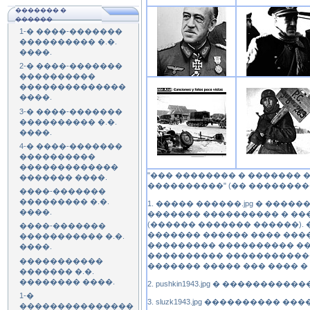
������� �
������
1-� ����-�������
���������� �.�.
����
.
2-� ����-�������
����������
��������������
����.
3-� ����-�������
���������� �.�.
����.
4-� ����-�������
����������
�������������
"��� �������� � ������� 
������� ����.
����������" (�� �������
����-�������
��������� �.�.
1. ����� ������.jpg � ����
����.
������� ���������� � ��
(������ ������� ������).
����-�������
������� ������ ���� ����
����������� �.�.
��������� ���������� ��
����.
���������� ������������
�����������
������� ����� ��� ���� �
������� �.�.
�������� ����.
2. pushkin1943.jpg � ����������
1-�
3. sluzk1943.jpg ���������� ����
���������������