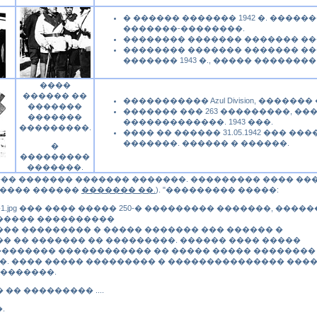
� ������ ������� 1942 �. ����
�������-��������.
�������� ������� ������� ��
�������� ������� ������� ��
������� 1943 �., ����� ��������
����
������ ��
����������� Azul Division, �����
�������
������� ��� 263 ���������, �
�������
�������������. 1943 ���.
���������.
���� �� ������ 31.05.1942 ��� �
�������. ������ � ������.
�
���������
�������.
��� ������� ������� �������. ��������� ���� ��
����� ������
������� ��.
). "��������� �����:
��1.jpg ��� ���� ����� 250-� ��������� �������, ��
����� ����������
 ��� ��������� � ����� ������� ��� ������ �
� �� ������� �� ���������. ������ ���� �����
������� ������������ �� ����� ����� ��������
. ���� ����� ��������� � ��������������� ���
 �������.
�� �� ��������� ....
.