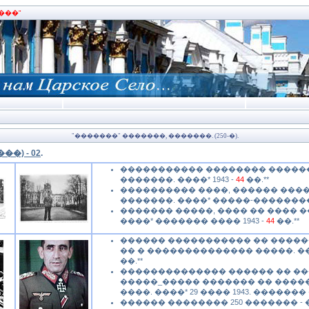
���"
"�������" �������, �������. (250-�).
��) - 02
.
����������� �������� ������
�������. ����* 1943 -
44
��.**
���������� ����, ������ ���
�������. ����* �����-�������� 1
������� �����, ���� �� ���� 
����* ������� ���� 1943 -
44
��.**
������ ����������� �� ������
�� � �������������� �����. ���
��.**
�������������� ������ �� ��
�����_����� ������� �� ����
����. ����* 29 ���� 1943. �������
������ �������� 250 ������� -