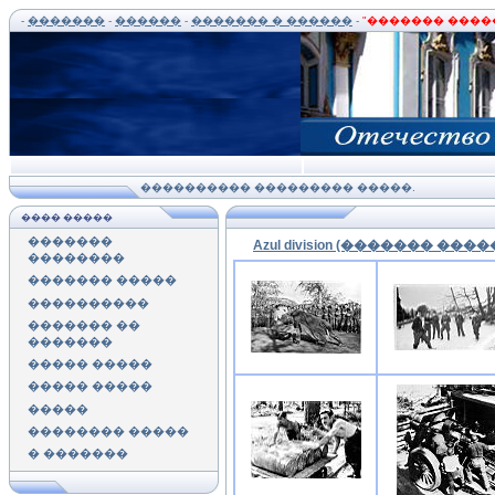
-
�������
-
������
-
������� � ������
-
"������� ����
���������� ��������� �����.
���� �����
�������
Azul division (������� �����
��������
������� �����
����������
������� ��
�������
����� �����
����� �����
�����
�������� �����
� �������