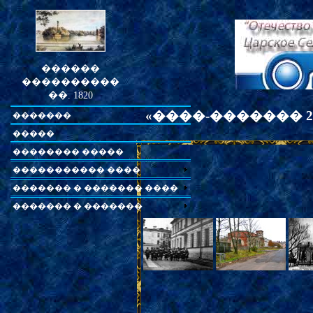
������
����������
��. 1820
«
����-������� 
�������
�����
�������� �����
����������� ����
������� � ������� ����
������� � �������