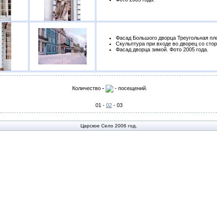
Фасад Большого дворца Треугольная пло
Скульптура при входе во дворец со стор
Фасад дворца зимой. Фото 2005 года.
Количество
-
- п
ос
ещений.
01 -
02
- 03
Царское Село 2006 год.