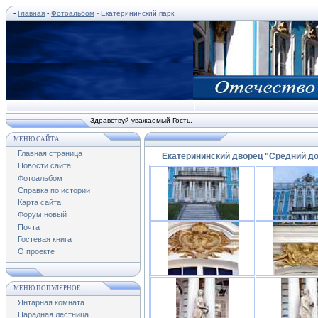
-
Главная
-
Фотоальбом
- Екатерининский парк
Здравствуй уважаемый Гость.
МЕНЮ САЙТА
Главная страница
Екатерининский дворец "Средний дом
Новости сайта
Фотоальбом
Справка по истории
Карта сайта
Форум новый
Почта
Гостевая книга
О проекте
МЕНЮ ПОПУЛЯРНОЕ
Янтарная комната
Парадная лестница