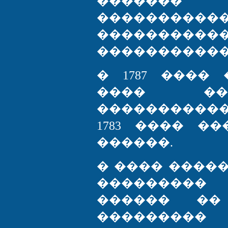
�������
����������
�������
�����������
� 1787 ����
���� ��
����������� 
1783 ���� �
������.
� ���� ����
��������� 
������ ��
���������