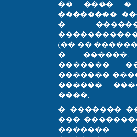
�� ���� �
�������� ��
� ������
�����������
(�� �� �����
� ������.
������� �
������� ���
������ ���
����.
� ������� �
��� �������
������� �