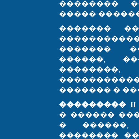
�������� �
����� ������
������� ��
�����������
������� ��
������, �
�������
����������
������� � ��
��������� II
� ������ ��
� ������, 
�������� �