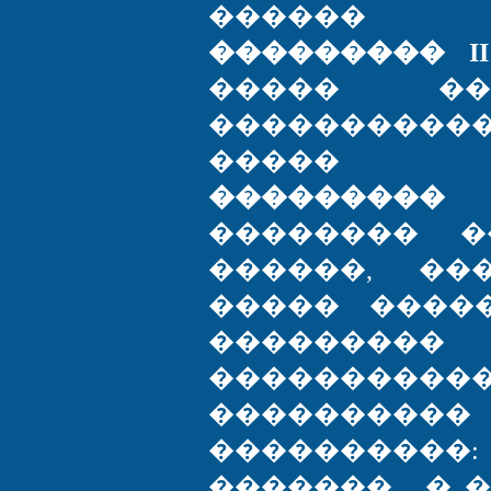
������ 
��������� I
����� ��
���������
����� �
��������
�������� �
������, ��
����� ����
������
���������
��������
����������
������� , � 