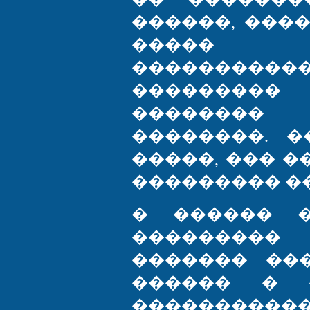
������, ���
����� �
��������
��������
��������
��������. 
�����, ��� 
��������� ��
� ������ �
��������
������� ��
������ � 
���������