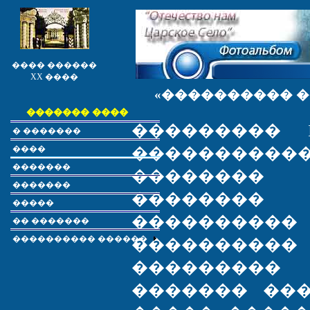
���� ������
XX ����
«���������� ��
������� ����
��������� 
� �������
����
����������� 
�������
��������
�������
��������
�����
�������
�� �������
���������� ������
���������� (1
��������� 
������� ���