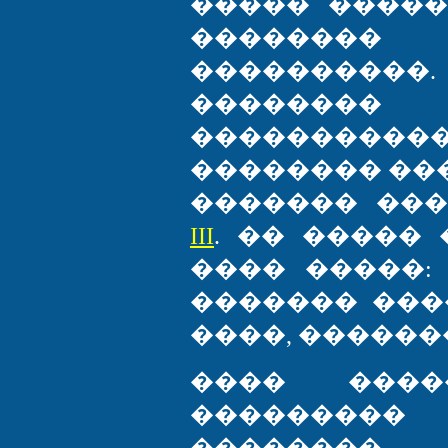
����� ����
�������� 
���������
�������
���������
�������� ��
������� ��
III
. �� �����
���� �����: �
������� ��
����, ������
���� ����
��������
�������