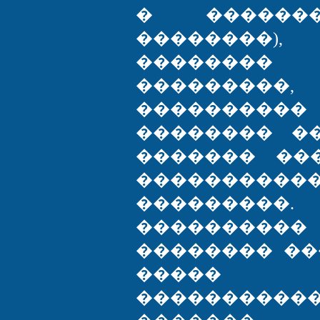
� �������
��������
�������
�������
��������
�������� �
������� ��
���������
���������.
���������
�������� ��
����� �
����������