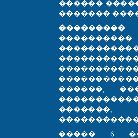
������-��
������� ����
���������
��������
����������
�������
����������
��������
������, ��
�����������
�������,
�����������
����� 6 ��