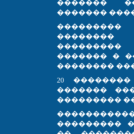
������� �
������� ���
��������
�������
��������
������� � �
�������� ���
20 ��������
������� �
��������� �
�������
��������� 
�� �������