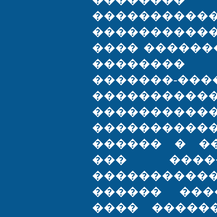
����������
���������
���� ������
�������� 
�������-���
�����������
�����������
����������
������ � �
��� ����
����������
������ ���
���� �����