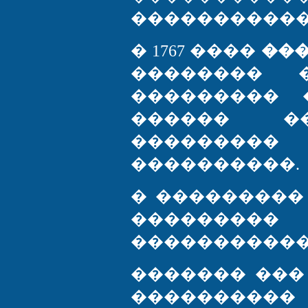
�����������
� 1767 ����
��
�������� 
��������� 
������ �
�������
����������.
� ���������
�������
�����������
������� ���
��������