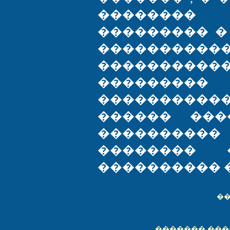
��������
��������� �
����������
�����������
���������
���������
������ ���
���������
��������
���������� �
�
������� ���