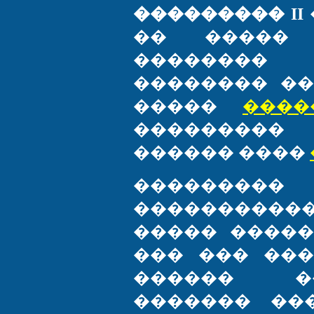
��������� II
�� ����� 
��������
�������� �
�����
����
���������
������ ����
�������
���������
����� �����
��� ��� ��
������ �
������� ��