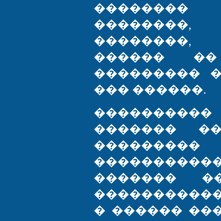
��������
��������
��������,
������ ��
��������� 
��� ������.
���������
������� �
���������
���������
������� ��
����������
� ������ ��