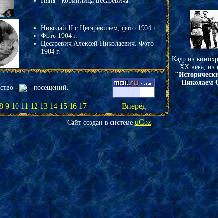
Няня - кормилица цесаревича.
Николай II с Цесаревичем, фото 1904 г.
Фото 1904 г.
Цесаревич Алексей Николаевич. Фото
1904 г.
Кадр из кинохр
XX века, из
"Исторически
Николаем 
ство
-
- посещений.
8
9
10
11
12
13
14
15
16
17
Вперёд
uCoz
Сайт создан в системе