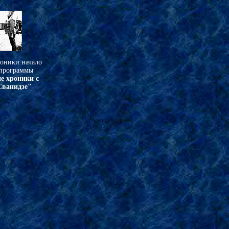
оники начало
 программы
е хроники с
Сванидзе"