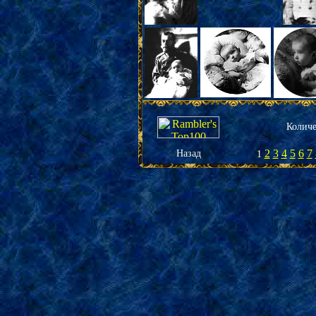
К
оличе
2
3
4
5
6
7
Назад
1