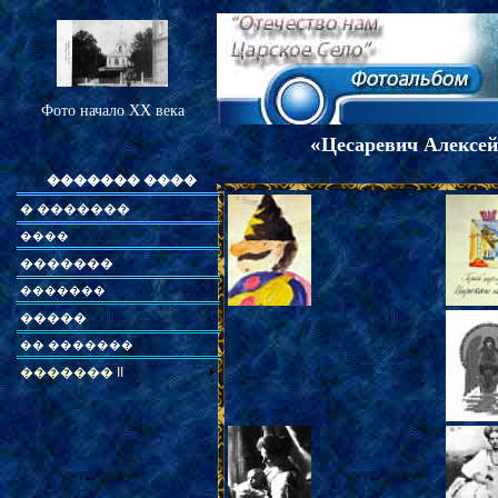
Фото начало XX века
«
Цесаревич Алексей
������� ����
� �������
����
�������
�������
�����
�� �������
������� II