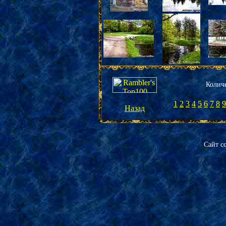
К
олич
1
2
3
4
5
6
7
8
9
Назад
Сайт с