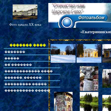
Фото начало XX века
«Екатерининский
������� ����
�������
�����
�� �������
������������ ����
������. ������
��������� �����
���������� �����