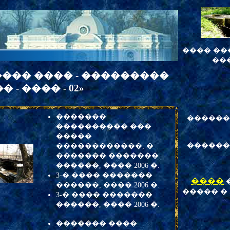
���� ���
��
��� ���� - ���������
 - ���� - 02»
�������
�����
���������� ���
�����
������ 20
������������, �
������� �������
������, ���� 2006 �.
3-� ���� �������
����
������, ���� 2006 �.
����� � 
3-� ���� �������
������, ���� 2006 �.
������� ����