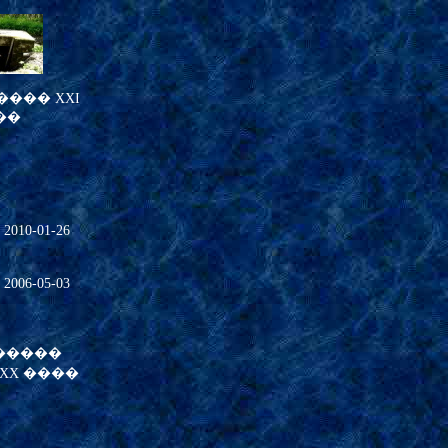
��� XXI
��
�
2010-01-26
06-05-03
�����
XX ����