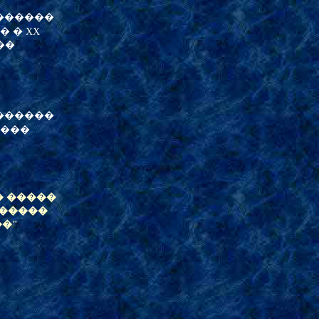
������
 � XX
��
������
����
 �����
�����
�"