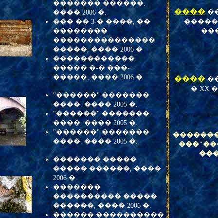
������� ������,
����
�
���� 2006 �.
��� �� 3-� ����, ��
������
��������
��
���������������
�����, ���� 2006 �
������������
����� �-� ���-
�����, ���� 2006 �.
����
�
� XX 
"������" �������
����. ���� 2005 �.
"������" �������
����. ���� 2005 �.
"������" �������
�������
����. ���� 2005 �.
���"��
���
������� �����
����� ������, ����
2006 �.
�������
���������� �����
������, ���� 2006 �.
������ ����������