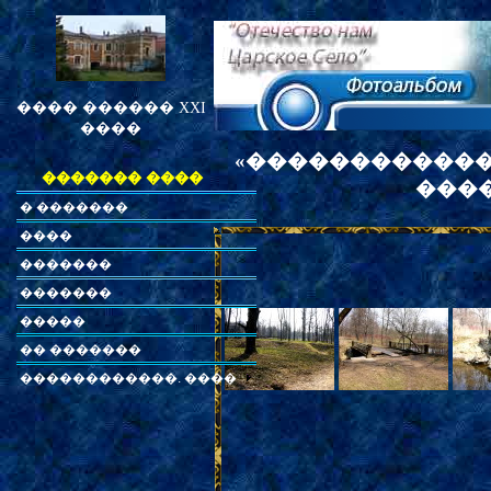
���� ������ XXI
����
«������������
������� ����
�����
� �������
����
�������
�������
�����
�� �������
������������. ����