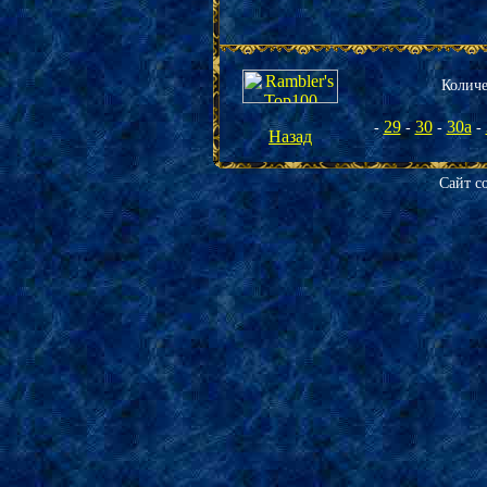
К
оличе
29
30
30а
-
-
-
-
Назад
Сайт с