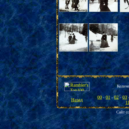
К
оличе
00
01
02
03
-
-
-
Назад
1
Сайт с