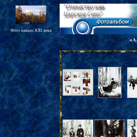
Фото начало XXI века
«
А