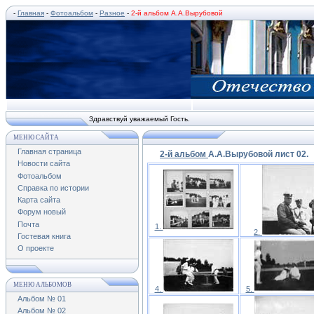
-
Главная
-
Фотоальбом
-
Разное
-
2-й альбом А.А.Вырубовой
Здравствуй уважаемый Гость.
МЕНЮ САЙТА
Главная страница
2-й альбом
А.А.Вырубовой лист 02.
Новости сайта
Фотоальбом
Справка по истории
Карта сайта
Форум новый
Почта
1.
2.
Гостевая книга
О проекте
МЕНЮ АЛЬБОМОВ
4.
5.
Альбом № 01
Альбом № 02