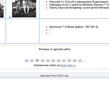
Николай II с Ольгой и офицерами Родионовым и
Офицеры яхты с одной из Великих Княгинь.** (Об
Принц Пруссии Волдемар, кузен детей Императо
9.
Арсеньев.** (Обьём файла - 287 997 б).
-
-
Реклама от друзей сайта:
00
-
01
- 02 -
03
-
04
-
05
-
06
-
07
-
08
-
09
-
10
...
Библиотека сайта на
book-olds.ru
Царское Село 2014 год.