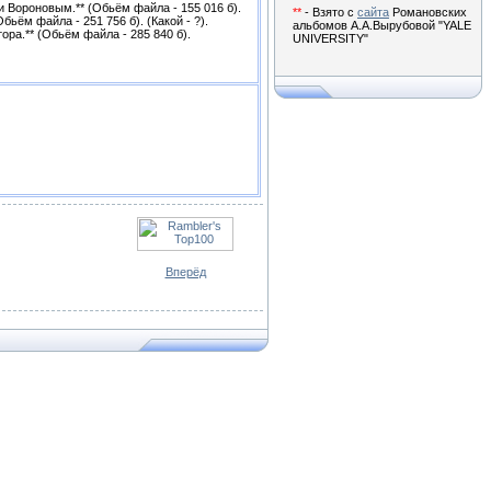
 Вороновым.** (Обьём файла - 155 016 б).
**
- Взято с
сайта
Романовских
ьём файла - 251 756 б). (Какой - ?).
альбомов А.А.Вырубовой "YALE
ра.** (Обьём файла - 285 840 б).
UNIVERSITY"
Вперёд