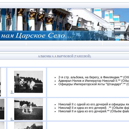
АЛЬБОМЫ А.А.ВЫРУБОВОЙ (ТАНЕЕВОЙ).
2-я стр. альбома, на берегу, в Финляндии.** (Обь
Адмирал Нилов и Император Николай II.** (Обьё
Офицеры Императорской яхты "Штандарт".** (О
3.
Николай II с одной из его дочерей и офицеры ях
Николай II и одна из его дочерей. .** (Обьём фай
Николай II и одна из его дочерей.** (Обьём файла
6.