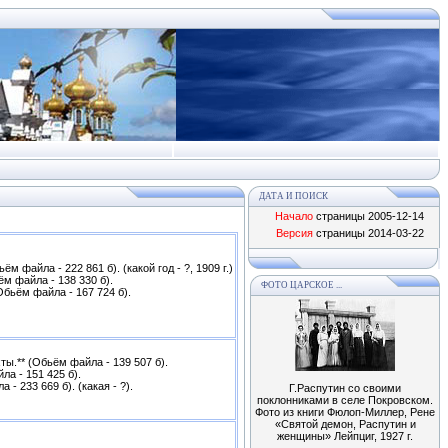
ДАТА И ПОИСК
Начало
страницы 2005-12-14
Версия
страницы
2014-03-22
ём файла - 222 861 б). (какой год - ?, 1909 г.)
м файла - 138 330 б).
ФОТО ЦАРСКОЕ ...
бьём файла - 167 724 б).
ты.** (Обьём файла - 139 507 б).
ла - 151 425 б).
 - 233 669 б). (какая - ?).
Г.Распутин со своими
поклонниками в селе Покровском.
Фото из книги Фюлоп-Миллер, Рене
«Святой демон, Распутин и
женщины» Лейпциг, 1927 г.